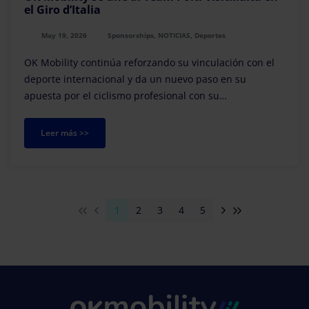
el Giro d’Italia
May 19, 2026
Sponsorships, NOTICIAS, Deportes
OK Mobility continúa reforzando su vinculación con el
deporte internacional y da un nuevo paso en su
apuesta por el ciclismo profesional con su
incorporación como official sponsor del Team Polti
VisitMalta durante su participación en el Giro d’Italia.
Leer más >>
1
2
3
4
5