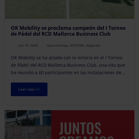
OK Mobility se proclama campeón del I Torneo
de Pádel del RCD Mallorca Business Club
Jun 19, 2026
Sponsorships, NOTICIAS, Deportes
OK Mobility se ha alzado con la victoria en el I Torneo
de Pádel del RCD Mallorca Business Club, una cita que
ha reunido a 60 participantes en las instalaciones de
Pins Padel de Palma y ha congregado a representantes
de diferentes empresas vinculadas al club de negocios.
Leer más >>