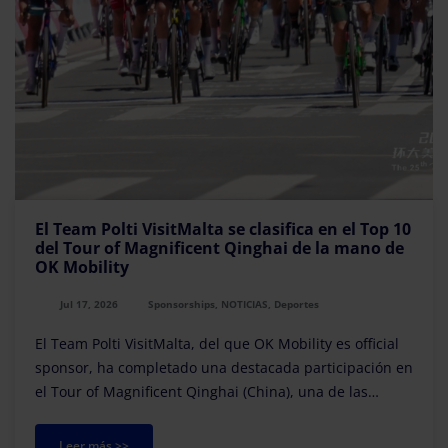
El Team Polti VisitMalta se clasifica en el Top 10
del Tour of Magnificent Qinghai de la mano de
OK Mobility
Jul 17, 2026
Sponsorships, NOTICIAS, Deportes
El Team Polti VisitMalta, del que OK Mobility es official
sponsor, ha completado una destacada participación en
el Tour of Magnificent Qinghai (China), una de las
pruebas por etapas más exigentes del calendario UCI
ProSeries, cerrando la competición con u
Leer más >>