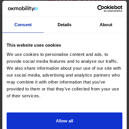
Consent
Details
About
This website uses cookies
We use cookies to personalise content and ads, to
provide social media features and to analyse our traffic.
We also share information about your use of our site with
our social media, advertising and analytics partners who
may combine it with other information that you’ve
provided to them or that they’ve collected from your use
of their services.
Reafirmamos nuestra colaboración con AJE
Balears y el emprendimiento joven
Jun 9, 2026
RSC, NOTICIAS, Colaboraciones
Allow all
OK Mobility renueva su acuerdo de colaboración con