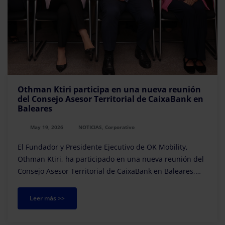
Othman Ktiri participa en una nueva reunión
del Consejo Asesor Territorial de CaixaBank en
Baleares
May 19, 2026
NOTICIAS, Corporativo
El Fundador y Presidente Ejecutivo de OK Mobility,
Othman Ktiri, ha participado en una nueva reunión del
Consejo Asesor Territorial de CaixaBank en Baleares,
junto a destacados representantes del tejido
empresarial de las islas.
Leer más >>