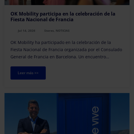
OK Mobility participa en la celebración de la
Fiesta Nacional de Francia
Jul 14, 2026
Stores, NOTICIAS
OK Mobility ha participado en la celebración de la
Fiesta Nacional de Francia organizada por el Consulado
General de Francia en Barcelona. Un encuentro
institucional que ha puesto en valor los lazos de
amistad, cooperación y entendimiento entre países vec
Leer más >>