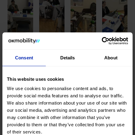
Consent
Details
About
Compartir esta publicación
This website uses cookies
We use cookies to personalise content and ads, to
provide social media features and to analyse our traffic.
We also share information about your use of our site with
our social media, advertising and analytics partners who
Noticias recientes
may combine it with other information that you’ve
provided to them or that they’ve collected from your use
El Team Polti VisitMalta se
of their services.