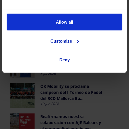
clasifica en el Top 10 del Tour of
Magnificent ...
17 jul 2026
Allow all
OK Mobility participa en la
celebración de la Fiesta Nacional
de Francia
Customize
14 jul 2026
Nos sumamos a la campaña
Deny
'Aquí se vive' de Turismo Que
Suma, impulsada po...
3 jul 2026
OK Mobility se proclama
campeón del I Torneo de Pádel
del RCD Mallorca Bu...
19 jun 2026
Reafirmamos nuestra
colaboración con AJE Balears y
el emprendimiento joven