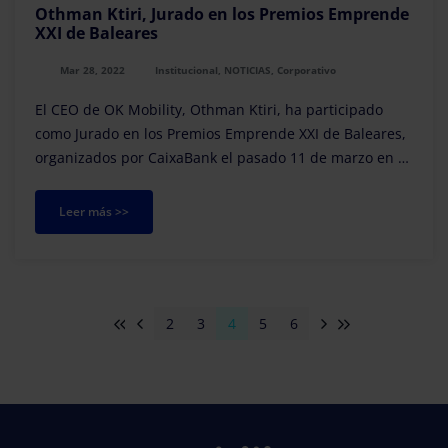
Othman Ktiri, Jurado en los Premios Emprende
XXI de Baleares
Mar 28, 2022
Institucional, NOTICIAS, Corporativo
El CEO de OK Mobility, Othman Ktiri, ha participado
como Jurado en los Premios Emprende XXI de Baleares,
organizados por CaixaBank el pasado 11 de marzo en el
Parc Bit, el parque empresarial y tecnoló...
Leer más >>
2
3
4
5
6