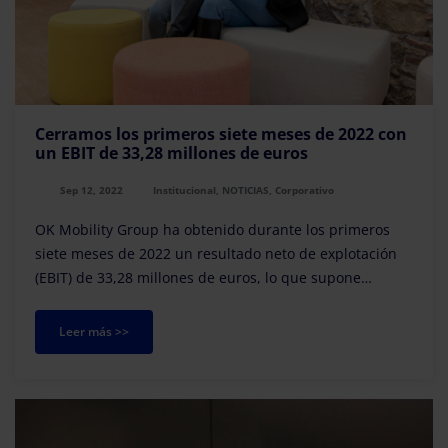
Cerramos los primeros siete meses de 2022 con
un EBIT de 33,28 millones de euros
Sep 12, 2022
Institucional, NOTICIAS, Corporativo
OK Mobility Group ha obtenido durante los primeros
siete meses de 2022 un resultado neto de explotación
(EBIT) de 33,28 millones de euros, lo que supone
multiplicar por dos la cifra obtenida durante el mismo
periodo de 2021.
Leer más >>