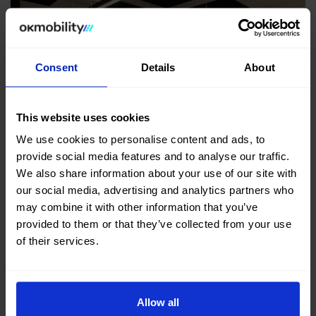
Consent
Details
About
This website uses cookies
We use cookies to personalise content and ads, to
provide social media features and to analyse our traffic.
We also share information about your use of our site with
our social media, advertising and analytics partners who
may combine it with other information that you’ve
provided to them or that they’ve collected from your use
La sede central de OK Mobility crea nuevos
of their services.
espacios de trabajo para seguir creciendo
Sep 23, 2022
Institucional, NOTICIAS, Corporativo
Allow all
En OK Mobility no dejamos de movernos, y también lo