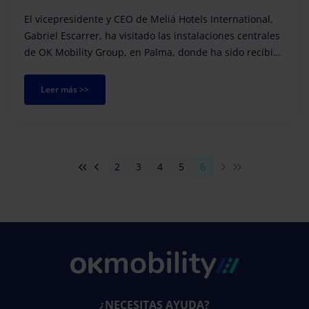
El vicepresidente y CEO de Meliá Hotels International,
Gabriel Escarrer, ha visitado las instalaciones centrales
de OK Mobility Group, en Palma, donde ha sido recibido
por nuestro Fundador y President...
Leer más >>
2
3
4
5
6
¿NECESITAS AYUDA?