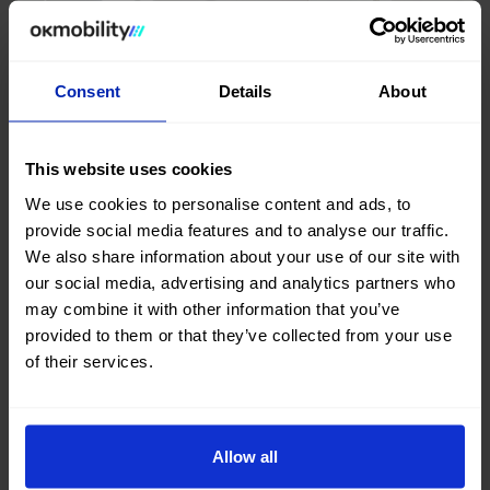
Consent
Details
About
This website uses cookies
We use cookies to personalise content and ads, to
provide social media features and to analyse our traffic.
We also share information about your use of our site with
our social media, advertising and analytics partners who
may combine it with other information that you’ve
provided to them or that they’ve collected from your use
of their services.
¡En OK Mobility apostamos por el talento!
Mar 28, 2022
NOTICIAS, Corporativo, OK Team
Allow all
El mayor activo de una compañía es sin lugar a duda las