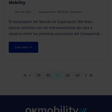
Mobility
Mar 28, 2022
Sponsorships, NOTICIAS, Deportes
El excampeón del Mundo de Supersport 300 Marc
García continúa con los entrenamientos de cara a
situarse entre las primeras posiciones del Campeonato
del Mundial de Moto3. El barcelonés, que acaba de p...
Leer más >>
39
40
41
42
43