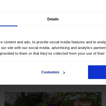
Details
Vuelven las píldoras formativas con OK Team,
un espacio para aprender, compartir y crecer
juntos
e content and ads, to provide social media features and to analy
Aug 14, 2025
NOTICIAS, OK Team
 our site with our social media, advertising and analytics partn
Los miembros de OK Team han participado en una
 provided to them or that they’ve collected from your use of their
nueva sesión de las Píldoras Formativas, un espacio
creado para aprender, compartir y crecer juntos,
consolidando así nuestro compromiso con el
Customize
desarrollo profesional y el impulso del talento interno.
Leer más >>