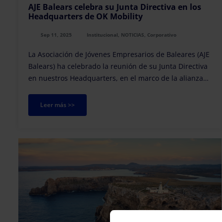
AJE Balears celebra su Junta Directiva en los
Headquarters de OK Mobility
Sep 11, 2025
Institucional, NOTICIAS, Corporativo
La Asociación de Jóvenes Empresarios de Baleares (AJE
Balears) ha celebrado la reunión de su Junta Directiva
en nuestros Headquarters, en el marco de la alianza
estratégica que mantenemos con la entidad.
Leer más >>