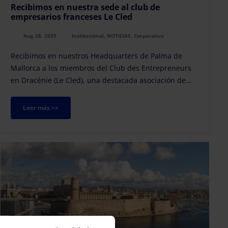
Recibimos en nuestra sede al club de
empresarios franceses Le Cled
Aug 28, 2025
Institucional, NOTICIAS, Corporativo
Recibimos en nuestros Headquarters de Palma de
Mallorca a los miembros del Club des Entrepreneurs
en Dracénie (Le Cled), una destacada asociación de
empresarios franceses.
Leer más >>