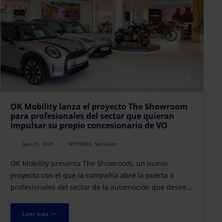
OK Mobility lanza el proyecto The Showroom
para profesionales del sector que quieran
impulsar su propio concesionario de VO
Jun 23, 2025
NOTICIAS, Servicios
OK Mobility presenta The Showroom, un nuevo
proyecto con el que la compañía abre la puerta a
profesionales del sector de la automoción que deseen
gestionar su propio concesionario de venta de VO bajo
el respaldo de una marca global en plena expansión.
Leer más >>