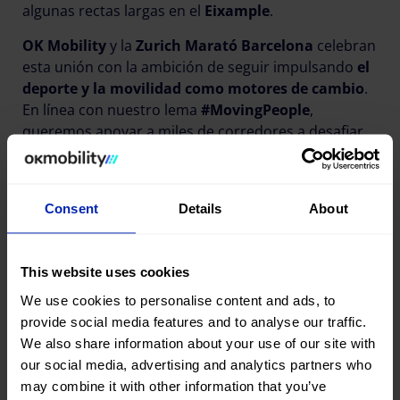
algunas rectas largas en el
Eixample
.
OK Mobility
y la
Zurich Marató Barcelona
celebran
esta unión con la ambición de seguir impulsando
el
deporte y la movilidad como motores de cambio
.
En línea con nuestro lema
#MovingPeople
,
queremos apoyar a miles de corredores a desafiar
sus límites y a seguir moviéndose hacia nuevas
oportunidades.
Consent
Details
About
Compartir esta publicación
This website uses cookies
We use cookies to personalise content and ads, to
provide social media features and to analyse our traffic.
We also share information about your use of our site with
our social media, advertising and analytics partners who
may combine it with other information that you’ve